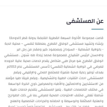
عن المستشفى
قامت مجموعة الأخوة السبعة القطرية القابضة بدولة قطر (الدوحة)
بإنشاء وتشييد مستشفى الوفاق القطري بمنطقة تنقسي – محلية الدبة
- بالولاية الشمالية - السودان وبمجهود كبير ومقدر من رجل البر
والاحسان الرئيس التنفيذي للمجموعة محمد زيادة طه شنون . مستشفي
الوفاق القطري هو مركز طبي متكامل يقدم خدمات صحية عالية الجوده
للمرضي في الولاية الشمالية (تنقسي) تأسس المستشفى عام 2013م
بهدف توفير رعاية صحية متميزة للمجتمع المحلي والإقليمي ويضم
المستشفى احدث التقنيات الطبية والتشخيصية ، ويضم فريقا طبيا مؤهلا
من الاستشاريين والاخصائيين والأطباء والممرضين ذوي الخبرة الواسعة
في مختلف التخصصات الطبية . يتميز المستشفى بتقديم خدمات طبية
شاملة تغطي مختلف الاحتياجات الصحية للمرضي بما في ذلك الطوارئ
والعناية المكثفة والوسيطة و الحضانه والجراحات التخصصية والعلاج
الطبيعي ، فضلا عن ذلك يولي المستشفى اهتماماً خاصاً بتحسين تجربة